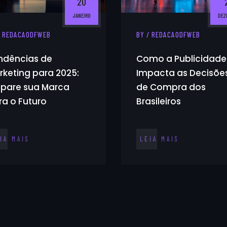
20
JANEIRO
DEZ
/ REDACAODFWEB
BY / REDACAODFWEB
ndências de
Como a Publicidade
rketing para 2025:
Impacta as Decisõe
epare sua Marca
de Compra dos
ra o Futuro
Brasileiros
IA MAIS
LEIA MAIS