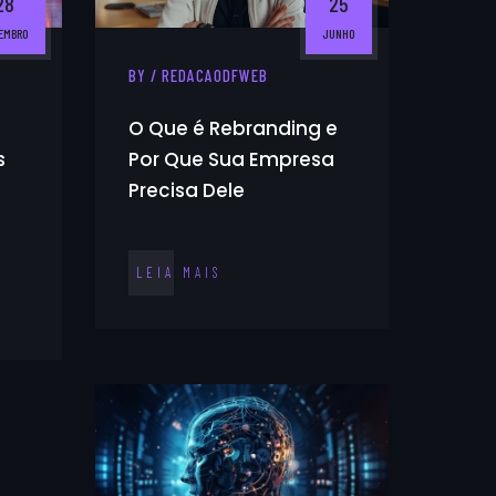
28
25
EMBRO
JUNHO
BY / REDACAODFWEB
O Que é Rebranding e
s
Por Que Sua Empresa
Precisa Dele
LEIA MAIS