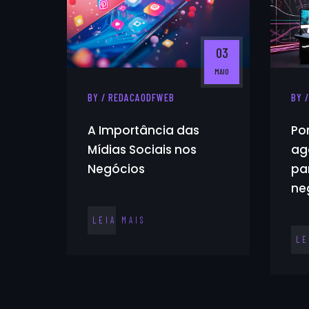
03
MAIO
BY / REDACAODFWEB
BY 
A Importância das
Po
Mídias Sociais nos
ag
Negócios
pa
ne
LEIA MAIS
LE