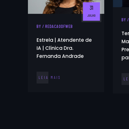
31
JULHO
BY 
BY / REDACAODFWEB
Te
Estrela | Atendente de
Ma
IA | Clínica Dra.
Pr
Fernanda Andrade
pa
LEIA MAIS
LE