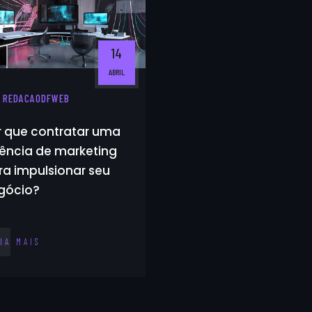
14
ABRIL
/ REDACAODFWEB
r que contratar uma
ência de marketing
ra impulsionar seu
gócio?
IA MAIS