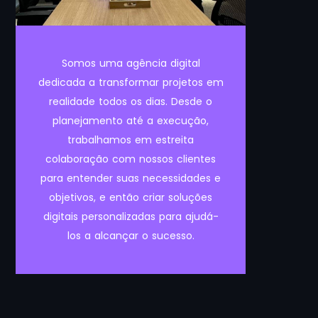
Somos uma agência digital
dedicada a transformar projetos em
realidade todos os dias. Desde o
planejamento até a execução,
trabalhamos em estreita
colaboração com nossos clientes
para entender suas necessidades e
objetivos, e então criar soluções
digitais personalizadas para ajudá-
los a alcançar o sucesso.